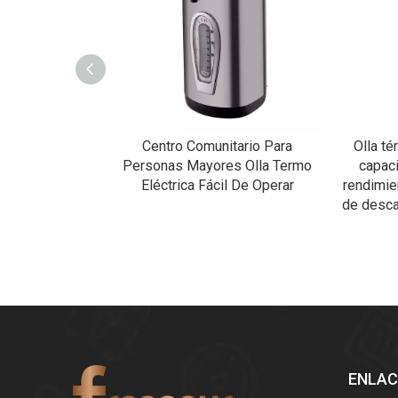
 de vidrio,
Centro Comunitario Para
Olla té
atura del agua,
Personas Mayores Olla Termo
capac
, revestimiento
Eléctrica Fácil De Operar
rendimie
mo eléctrico
de desca
ENLAC