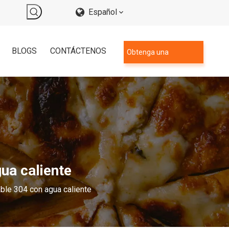
Español
BLOGS
CONTÁCTENOS
Obtenga una
cotización
gua caliente
able 304 con agua caliente