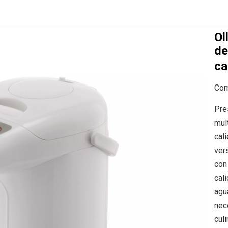
Ol
de
ca
Com
Pre
mul
cal
vers
con
cal
agu
nec
culi