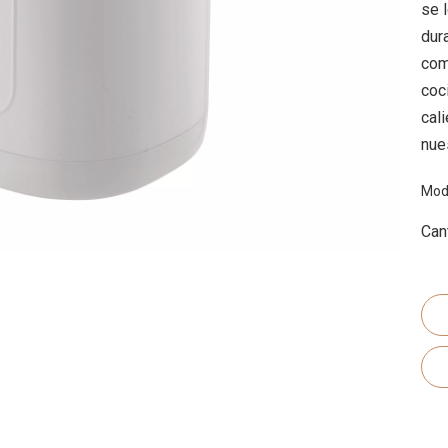
se 
dur
com
coc
cal
nue
Mod
Can