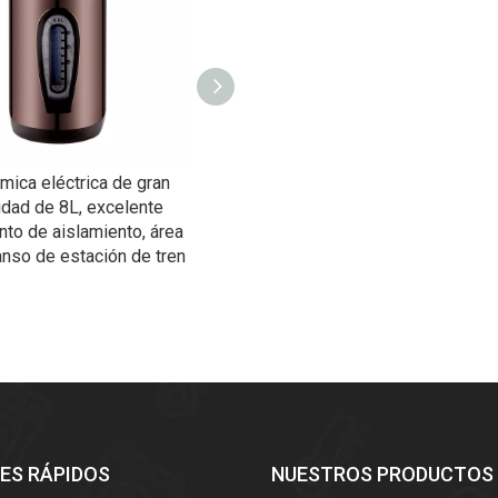
rmica eléctrica de gran
Olla termo eléctrica duradera para
idad de 8L, excelente
dormitorio universitario
nto de aislamiento, área
resistente a impactos
nso de estación de tren
ES RÁPIDOS
NUESTROS PRODUCTOS