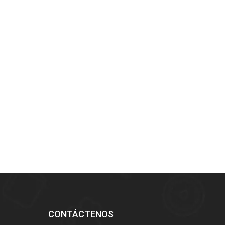
Uso rural, ligero y práctico,
Olla termo eléctrica plate
adecuado para una olla térmica
profesional para mantener e
eléctrica de tamaño familiar.
temperatura ambiente
CONTÁCTENOS