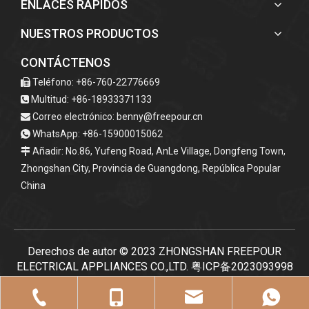
ENLACES RÁPIDOS
NUESTROS PRODUCTOS
CONTÁCTENOS
Teléfono: +86-760-22776669

Multitud: +86-18933371133

Correo electrónico:
benny@freepour.cn

WhatsApp: +86-15900015062

Añadir: No.86, Yufeng Road, AnLe Village, Dongfeng Town,

Zhongshan City, Provincia de Guangdong, República Popular
China
Derechos de autor ©
2023
ZHONGSHAN FREEPOUR
ELECTRICAL APPLIANCES CO.,LTD.
粤ICP备2023093998
号-1
Todos los derechos reservados
Sitemap
l
política de
privacidad
l Tecnología por
leadong.com
.