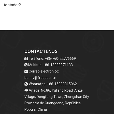
tostador?
CONTÁCTENOS
Teléfono: +86-760-22776669

Multitud: +86-18933371133

Correo electrónico:

benny@freepour.cn
WhatsApp: +86-15900015062

Añadir: No.86, Yufeng Road, AnLe

Village, Dongfeng Town, Zhongshan City,
Provincia de Guangdong, República
Popular China