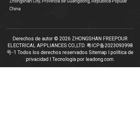
Zhongshan City, Provincia de Guangdong, República Popular
China
Derechos de autor ©
2026
ZHONGSHAN FREEPOUR
ELECTRICAL APPLIANCES CO.,LTD.
粤ICP备2023093998
号-1
Todos los derechos reservados
Sitemap
l
política de
privacidad
l Tecnología por
leadong.com
.