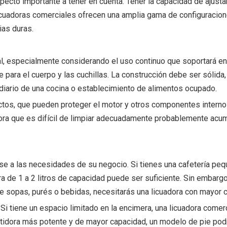
ecto importante a tener en cuenta. Tener la capacidad de ajustar
licuadoras comerciales ofrecen una amplia gama de configuracio
ias duras.
al, especialmente considerando el uso continuo que soportará en
e para el cuerpo y las cuchillas. La construcción debe ser sólid
 diario de una cocina o establecimiento de alimentos ocupado.
actos, que pueden proteger el motor y otros componentes intern
adora que es difícil de limpiar adecuadamente probablemente acu
arse a las necesidades de su negocio. Si tienes una cafetería pe
a de 1 a 2 litros de capacidad puede ser suficiente. Sin embargo
e sopas, purés o bebidas, necesitarás una licuadora con mayor c
Si tiene un espacio limitado en la encimera, una licuadora come
batidora más potente y de mayor capacidad, un modelo de pie po