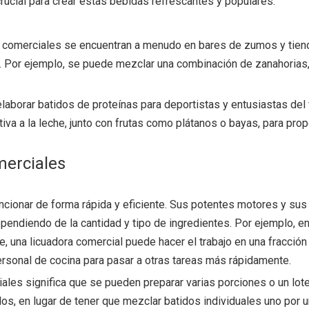
rucial para crear estas bebidas refrescantes y populares.
ras comerciales se encuentran a menudo en bares de zumos y tienda
s. Por ejemplo, se puede mezclar una combinación de zanahorias, 
laborar batidos de proteínas para deportistas y entusiastas del
iva a la leche, junto con frutas como plátanos o bayas, para prop
merciales
cionar de forma rápida y eficiente. Sus potentes motores y sus 
endiendo de la cantidad y tipo de ingredientes. Por ejemplo, en 
e, una licuadora comercial puede hacer el trabajo en una fracció
ersonal de cocina para pasar a otras tareas más rápidamente.
ales significa que se pueden preparar varias porciones o un lot
dos, en lugar de tener que mezclar batidos individuales uno por