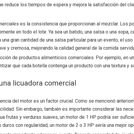
que reduce los tiempos de espera y mejora la satisfacción del cli
merciales es la consistencia que proporcionan al mezclar. Los p
ente en todo el lote. Ya sea un batido, una salsa o una sopa, c
una gran cantidad de una salsa particular para un evento, el uso
ve y cremosa, mejorando la calidad general de la comida servida.
cción de productos alimenticios comerciales. Por ejemplo, en u
rantizar que cada botella contenga un producto con una textura y
una licuadora comercial
otencia del motor es un factor crucial. Como se mencionó anteri
acilidad. Sin embargo, también es importante considerar las nec
ua frutas y verduras suaves, un motor de 1 HP podría ser suficie
es duros con regularidad, un motor de 2 o 3 HP sería una mejor op