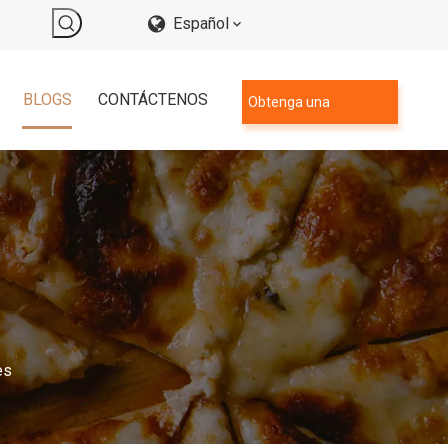
Español
BLOGS
CONTÁCTENOS
Obtenga una
cotización
es