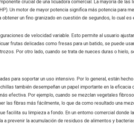
ponente crucial de una licuadora comercial. La mayoría de las 
(HP). Un motor de mayor potencia significa más potencia para me
ta obtener un fino granizado en cuestión de segundos, lo cual e
uraciones de velocidad variable. Esto permite al usuario ajustar
licuar frutas delicadas como fresas para un batido, se puede usa
trozos. Por otro lado, cuando se trata de nueces duras o hielo, 
adas para soportar un uso intensivo. Por lo general, están hechos
uchillas también desempeñan un papel importante en la eficacia 
más efectiva. Por ejemplo, cuando se mezclan vegetales fibroso
r las fibras más fácilmente, lo que da como resultado una mez
e facilita su limpieza a fondo. En un entorno comercial donde la
a prevenir la acumulación de residuos de alimentos y bacterias,