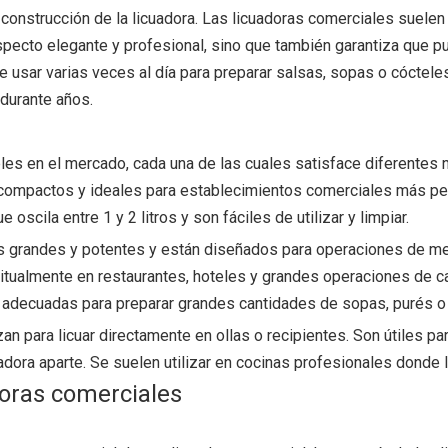
a construcción de la licuadora. Las licuadoras comerciales suelen
specto elegante y profesional, sino que también garantiza que pu
e usar varias veces al día para preparar salsas, sopas o cóctele
durante años.
les en el mercado, cada una de las cuales satisface diferentes 
e compactos y ideales para establecimientos comerciales más p
scila entre 1 y 2 litros y son fáciles de utilizar y limpiar.
más grandes y potentes y están diseñados para operaciones de m
abitualmente en restaurantes, hoteles y grandes operaciones de 
e adecuadas para preparar grandes cantidades de sopas, purés 
zan para licuar directamente en ollas o recipientes. Son útiles 
icuadora aparte. Se suelen utilizar en cocinas profesionales donde
doras comerciales