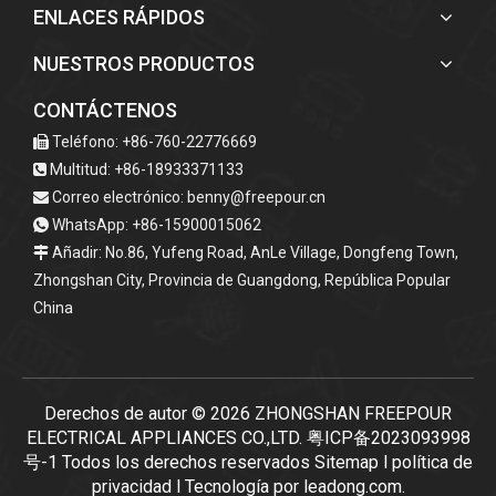
ENLACES RÁPIDOS
NUESTROS PRODUCTOS
CONTÁCTENOS
Teléfono: +86-760-22776669

Multitud: +86-18933371133

Correo electrónico:
benny@freepour.cn

WhatsApp: +86-15900015062

Añadir: No.86, Yufeng Road, AnLe Village, Dongfeng Town,

Zhongshan City, Provincia de Guangdong, República Popular
China
Derechos de autor ©
2026
ZHONGSHAN FREEPOUR
ELECTRICAL APPLIANCES CO.,LTD.
粤ICP备2023093998
号-1
Todos los derechos reservados
Sitemap
l
política de
privacidad
l Tecnología por
leadong.com
.