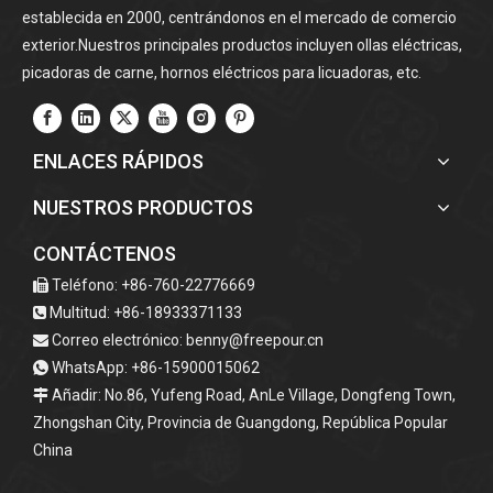
establecida en 2000, centrándonos en el mercado de comercio
exterior.Nuestros principales productos incluyen ollas eléctricas,
picadoras de carne, hornos eléctricos para licuadoras, etc.
ENLACES RÁPIDOS
NUESTROS PRODUCTOS
CONTÁCTENOS
Teléfono: +86-760-22776669

Multitud: +86-18933371133

Correo electrónico:
benny@freepour.cn

WhatsApp: +86-15900015062

Añadir: No.86, Yufeng Road, AnLe Village, Dongfeng Town,

Zhongshan City, Provincia de Guangdong, República Popular
China