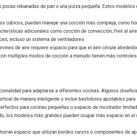
unas pocas rebanadas de pan o una pizza pequeña. Estos modelos
es cúbicos, pueden manejar una cocción más compleja, como horn
cterísticas adicionales como cocción de convección, freír al air
eces, incluso un sistema de ventiladores.
evines de aire requiere espacio para que el aire circule alrededo
s con múltiples modos de cocción a menudo tienen más controles
uncionalidad para adaptarse a diferentes cocinas. Algunos diseñ
rtical de manera inteligente o incluir bastidores ajustables para
rfectos para cocinas pequeñas o espacio de mostrador limitado
do, los modelos más grandes pueden ocupar más espacio en el m
horran espacio que utilizan bordes curvos o componentes de api