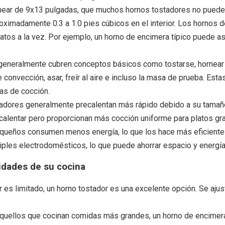
near de 9x13 pulgadas, que muchos hornos tostadores no puede
roximadamente 0.3 a 1.0 pies cúbicos en el interior. Los hornos
atos a la vez. Por ejemplo, un horno de encimera típico puede as
generalmente cubren conceptos básicos como tostarse, hornear 
onvección, asar, freír al aire e incluso la masa de prueba. Estas
as de cocción.
tadores generalmente precalentan más rápido debido a su tama
calentar pero proporcionan más cocción uniforme para platos gr
queños consumen menos energía, lo que los hace más eficiente
ples electrodomésticos, lo que puede ahorrar espacio y energía
sidades de su cocina
 es limitado, un horno tostador es una excelente opción. Se aju
 aquellos que cocinan comidas más grandes, un horno de encime