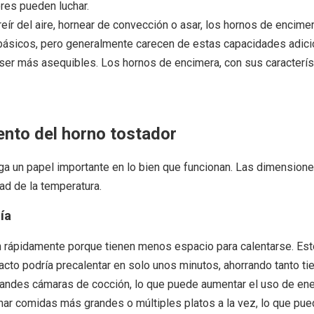
ores pueden luchar.
eír del aire, hornear de convección o asar, los hornos de encime
básicos, pero generalmente carecen de estas capacidades adici
 ser más asequibles. Los hornos de encimera, con sus caracterí
ento del horno tostador
a un papel importante en lo bien que funcionan. Las dimensiones 
ad de la temperatura.
ía
rápidamente porque tienen menos espacio para calentarse. Esto
to podría precalentar en solo unos minutos, ahorrando tanto t
andes cámaras de cocción, lo que puede aumentar el uso de ene
ar comidas más grandes o múltiples platos a la vez, lo que pue