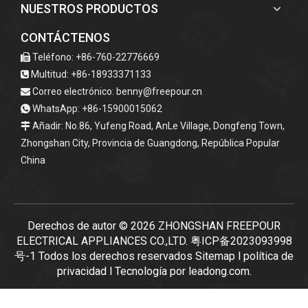
NUESTROS PRODUCTOS
CONTÁCTENOS
Teléfono: +86-760-22776669

Multitud: +86-18933371133

Correo electrónico:
benny@freepour.cn

WhatsApp: +86-15900015062

Añadir: No.86, Yufeng Road, AnLe Village, Dongfeng Town,

Zhongshan City, Provincia de Guangdong, República Popular
China
Derechos de autor ©
2026
ZHONGSHAN FREEPOUR
ELECTRICAL APPLIANCES CO.,LTD.
粤ICP备2023093998
号-1
Todos los derechos reservados
Sitemap
l
política de
privacidad
l Tecnología por
leadong.com
.