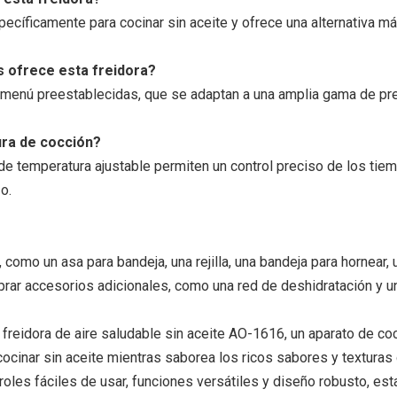
pecíficamente para cocinar sin aceite y ofrece una alternativa má
 ofrece esta freidora?
de menú preestablecidas, que se adaptan a una amplia gama de pr
tura de cocción?
l de temperatura ajustable permiten un control preciso de los ti
o.
omo un asa para bandeja, una rejilla, una bandeja para hornear, u
ar accesorios adicionales, como una red de deshidratación y una 
a freidora de aire saludable sin aceite AO-1616, un aparato de c
cocinar sin aceite mientras saborea los ricos sabores y textura
les fáciles de usar, funciones versátiles y diseño robusto, esta 