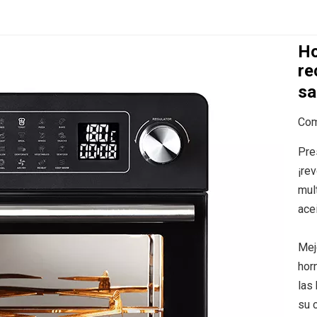
Ho
re
sa
Com
Pre
¡re
mul
ace
Mej
horn
las
su c