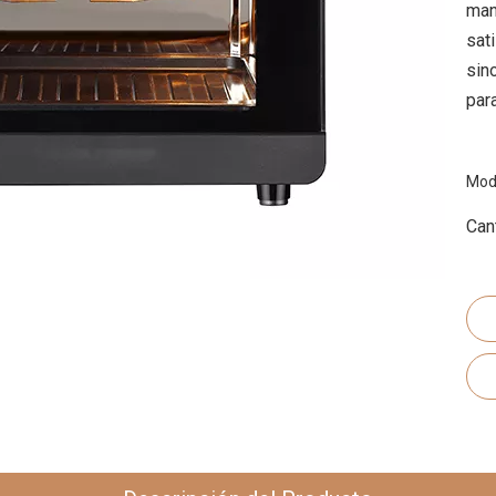
man
sat
sin
par
Mod
Can