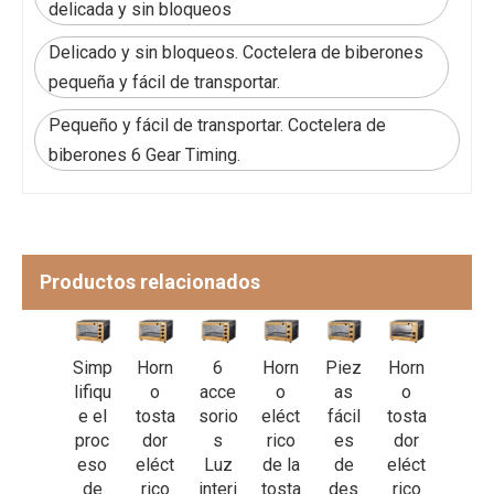
delicada y sin bloqueos
Delicado y sin bloqueos. Coctelera de biberones
pequeña y fácil de transportar.
Pequeño y fácil de transportar. Coctelera de
biberones 6 Gear Timing.
Productos relacionados
Hace
Simp
Horn
6
Horn
Piez
Horn
Carn
r
lifiqu
o
acce
o
as
o
es A
carn
e el
tosta
sorio
eléct
fácil
tosta
La
e
proc
dor
s
rico
es
dor
Parril
seca
eso
eléct
Luz
de la
de
eléct
la
Cale
de
rico
interi
tosta
des
rico
Tortil