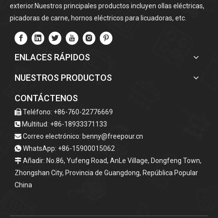
exterior.Nuestros principales productos incluyen ollas eléctricas,
picadoras de carne, hornos eléctricos para licuadoras, etc.
ENLACES RÁPIDOS
NUESTROS PRODUCTOS
CONTÁCTENOS
Teléfono: +86-760-22776669

Multitud: +86-18933371133

Correo electrónico:
benny@freepour.cn

WhatsApp: +86-15900015062

Añadir: No.86, Yufeng Road, AnLe Village, Dongfeng Town,

Zhongshan City, Provincia de Guangdong, República Popular
China