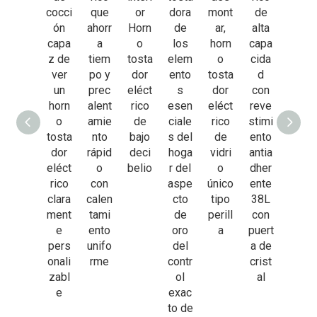
ntar
cocci
que
or
dora
mont
de
las
y
ón
ahorr
Horn
de
ar,
alta
Enrol
recal
capa
a
o
los
horn
capa
lada
entar
z de
tiem
tosta
elem
o
cida
s Al
alim
ver
po y
dor
ento
tosta
d
Horn
ento
un
prec
eléct
s
dor
con
o
s
horn
alent
rico
esen
eléct
reve
Hace
Seca
o
amie
de
ciale
rico
stimi
r
r
tosta
nto
bajo
s del
de
ento
Tarta
rodaj
dor
rápid
deci
hoga
vidri
antia
s De
as
eléct
o
belio
r del
o
dher
Ques
de
rico
con
aspe
único
ente
o
man
clara
calen
cto
tipo
38L
Horn
zana
ment
tami
de
perill
con
o
crujie
e
ento
oro
a
puert
Tost
ntes
pers
unifo
del
a de
ador
Horn
onali
rme
contr
crist
Eléct
o
zabl
ol
al
rico
tosta
e
exac
dor
to de