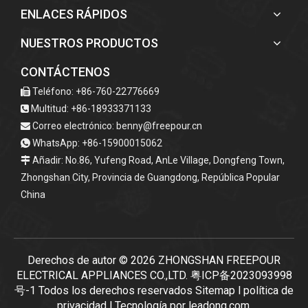
ENLACES RÁPIDOS
NUESTROS PRODUCTOS
CONTÁCTENOS
Teléfono: +86-760-22776669

Multitud: +86-18933371133

Correo electrónico:
benny@freepour.cn

WhatsApp: +86-15900015062

Añadir: No.86, Yufeng Road, AnLe Village, Dongfeng Town,

Zhongshan City, Provincia de Guangdong, República Popular
China
Derechos de autor ©
2026
ZHONGSHAN FREEPOUR
ELECTRICAL APPLIANCES CO.,LTD.
粤ICP备2023093998
号-1
Todos los derechos reservados
Sitemap
l
política de
privacidad
l Tecnología por
leadong.com
.