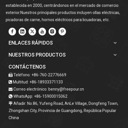
establecida en 2000, centrándonos en el mercado de comercio
exterior.Nuestros principales productos incluyen ollas eléctricas,
picadoras de carne, hornos eléctricos para licuadoras, etc.
ENLACES RÁPIDOS
NUESTROS PRODUCTOS
CONTÁCTENOS
Teléfono: +86-760-22776669

Multitud: +86-18933371133

Correo electrónico:
benny@freepour.cn

WhatsApp: +86-15900015062

Añadir: No.86, Yufeng Road, AnLe Village, Dongfeng Town,

Zhongshan City, Provincia de Guangdong, República Popular
China