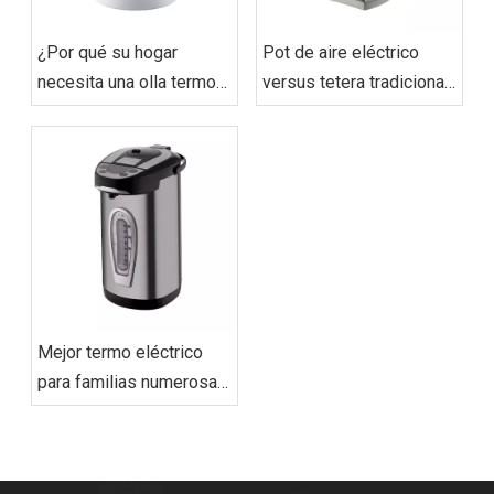
¿Por qué su hogar
Pot de aire eléctrico
necesita una olla termo
versus tetera tradicional:
eléctrica? (Beneficios
¿Qué ahorra más
para almacenar agua
energía?
caliente)
Mejor termo eléctrico
para familias numerosas
(Guía del comprador de
2025)