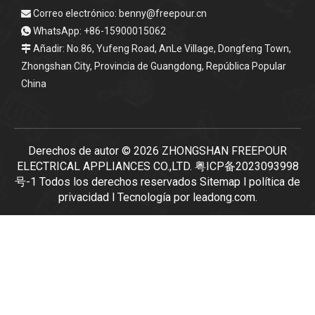
Correo electrónico:
benny@freepour.cn

WhatsApp: +86-15900015062

Añadir: No.86, Yufeng Road, AnLe Village, Dongfeng Town,

Zhongshan City, Provincia de Guangdong, República Popular
China
Derechos de autor ©
2026
ZHONGSHAN FREEPOUR
ELECTRICAL APPLIANCES CO.,LTD.
粤ICP备2023093998
号-1
Todos los derechos reservados
Sitemap
l
política de
privacidad
l Tecnología por
leadong.com
.